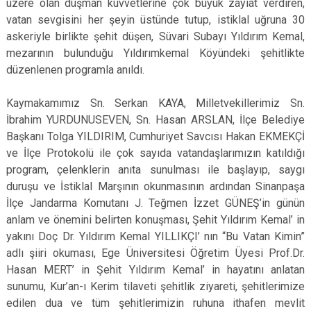
üzere olan düşman kuvvetlerine çok büyük zayiat verdiren,
vatan sevgisini her şeyin üstünde tutup, istiklal uğruna 30
askeriyle birlikte şehit düşen, Süvari Subayı Yıldırım Kemal,
mezarının bulunduğu Yıldırımkemal Köyündeki şehitlikte
düzenlenen programla anıldı.
Kaymakamımız Sn. Serkan KAYA, Milletvekillerimiz Sn.
İbrahim YURDUNUSEVEN, Sn. Hasan ARSLAN, İlçe Belediye
Başkanı Tolga YILDIRIM, Cumhuriyet Savcısı Hakan EKMEKÇİ
ve İlçe Protokolü ile çok sayıda vatandaşlarımızın katıldığı
program, çelenklerin anıta sunulması ile başlayıp, saygı
duruşu ve İstiklal Marşının okunmasının ardından Sinanpaşa
İlçe Jandarma Komutanı J. Teğmen İzzet GÜNEŞ’in günün
anlam ve önemini belirten konuşması, Şehit Yıldırım Kemal’ in
yakını Doç Dr. Yıldırım Kemal YILLIKÇI’ nın “Bu Vatan Kimin”
adlı şiiri okuması, Ege Üniversitesi Öğretim Üyesi Prof.Dr.
Hasan MERT’ in Şehit Yıldırım Kemal’ in hayatını anlatan
sunumu, Kur’an-ı Kerim tilaveti şehitlik ziyareti, şehitlerimize
edilen dua ve tüm şehitlerimizin ruhuna ithafen mevlit