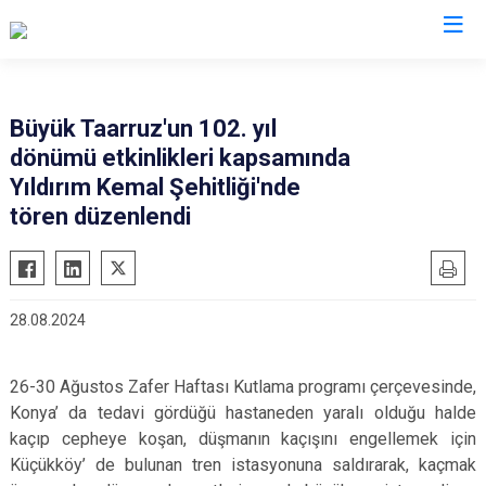
Afyonkarahisar
Büyük Taarruz'un 102. yıl
dönümü etkinlikleri kapsamında
Başmakçı
Hocalar
Yıldırım Kemal Şehitliği'nde
Bayat
İhsaniye
tören düzenlendi
Bolvadin
İscehisar
Çay
Kızılören
Çobanlar
Sandıklı
28.08.2024
Dazkırı
Şuhut
Dinar
Sultandağı
26-30 Ağustos Zafer Haftası Kutlama programı çerçevesinde,
Emirdağ
Sinanpaşa
Konya’ da tedavi gördüğü hastaneden yaralı olduğu halde
kaçıp cepheye koşan, düşmanın kaçışını engellemek için
Evciler
Küçükköy’ de bulunan tren istasyonuna saldırarak, kaçmak