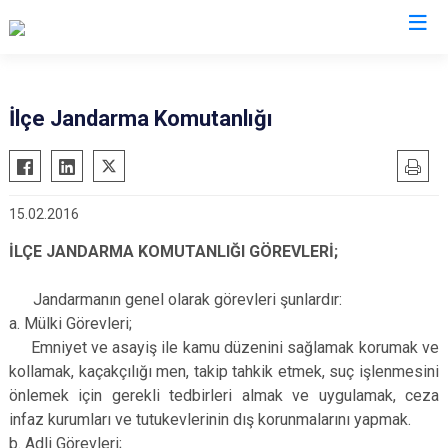
Afyonkarahisar
İlçe Jandarma Komutanlığı
Başmakçı
Hocalar
Bayat
İhsaniye
15.02.2016
Bolvadin
İscehisar
Çay
Kızılören
İLÇE JANDARMA KOMUTANLIĞI GÖREVLERİ;
Çobanlar
Sandıklı
Jandarmanın genel olarak görevleri şunlardır:
Dazkırı
Şuhut
a. Mülki Görevleri;
Dinar
Sultandağı
Emniyet ve asayiş ile kamu düzenini sağlamak korumak ve
kollamak, kaçakçılığı men, takip tahkik etmek, suç işlenmesini
Emirdağ
Sinanpaşa
önlemek için gerekli tedbirleri almak ve uygulamak, ceza
Evciler
infaz kurumları ve tutukevlerinin dış korunmalarını yapmak.
b. Adli Görevleri;