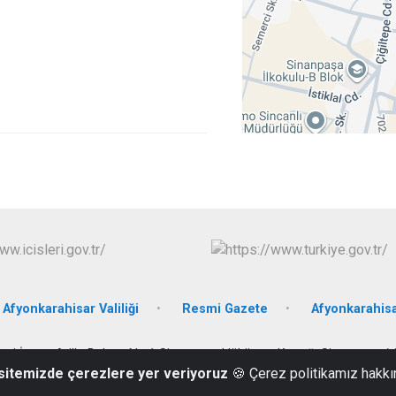
Afyonkarahisar Valiliği
Resmi Gazete
Afyonkarahisa
esi İsmet Atilla Bulvarı No:1 Sinanpaşa Hükümet Konağı Sinanpaşa /
 sitemizde çerezlere yer veriyoruz
🍪 Çerez politikamız hakkı
0 (272) 311 70 13