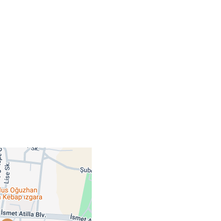
Şuhut
Sultandağı
Sinanpaşa