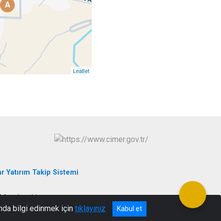
A
Leaflet
r Yatırım Takip Sistemi
 Afyonkarahisar
nda bilgi edinmek için
tıklayınız
Kabul et