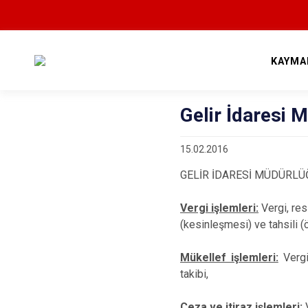
KAYMA
Gelir İdaresi 
15.02.2016
GELİR İDARESİ MÜDÜRLÜ
Vergi işlemleri:
Vergi, res
(kesinleşmesi) ve tahsili 
Mükellef işlemleri:
Vergi 
takibi,
Ceza ve itiraz işlemleri:
V