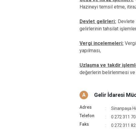
Hazineyi temsil etme, itira
Devlet gelirleri:
Devlete a
gelirlerinin tahsilat işlemler
Vergi incelemeleri:
Vergi
yapılması,
Uzlaşma ve takdir işleml
değerlerin belirlenmesi ve
Gelir İdaresi Mü
A
Adres
Sinanpaşa H
Telefon
0 272 311 70
Faks
0 272 311 82