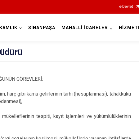
e-Devlet
KAMLIK
SİNANPAŞA
MAHALLİ İDARELER
HİZMET
Afyonkarahisar
Müdürü
ĞÜNÜN GÖREVLERİ;
Başmakçı
im, harç gibi kamu gelirlerinin tarhı (hesaplanması), tahakkuku
Bayat
(ödenmesi),
Bolvadin
mükelleflerinin tespiti, kayıt işlemleri ve yükümlülüklerinin
Çay
Çobanlar
ergi cezalarının kesilmesi, mükelleflerle yaşanan ihtilaflarda