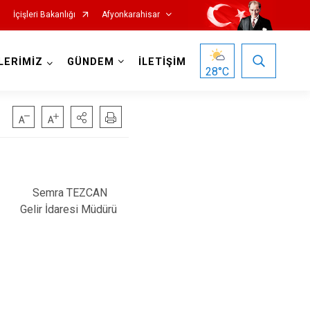
İçişleri Bakanlığı
Afyonkarahisar
LERİMİZ
GÜNDEM
İLETİŞİM
28
°C
Semra TEZCAN
Hocalar
Gelir İdaresi Müdürü
İhsaniye
İscehisar
Kızılören
Sandıklı