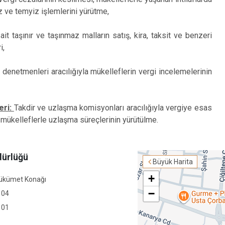
Dazkırı
z ve temyiz işlemlerini yürütme,
Dinar
Emirdağ
it taşınır ve taşınmaz malların satış, kira, taksit ve benzeri
i,
Evciler
 denetmenleri aracılığıyla mükelleflerin vergi incelemelerinin
eri:
Takdir ve uzlaşma komisyonları aracılığıyla vergiye esas
 mükelleflerle uzlaşma süreçlerinin yürütülme.
dürlüğü
Büyük Harita
+
ükümet Konağı
−
 04
 01