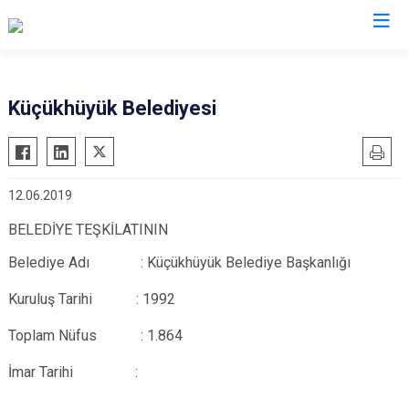
Afyonkarahisar
Küçükhüyük Belediyesi
Başmakçı
Hocalar
Bayat
İhsaniye
12.06.2019
Bolvadin
İscehisar
Çay
Kızılören
BELEDİYE TEŞKİLATININ
Çobanlar
Sandıklı
Belediye Adı : Küçükhüyük Belediye Başkanlığı
Dazkırı
Şuhut
Kuruluş Tarihi : 1992
Dinar
Sultandağı
Toplam Nüfus : 1.864
Emirdağ
Sinanpaşa
Evciler
İmar Tarihi :