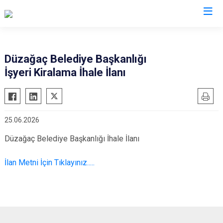
Afyonkarahisar
Düzağaç Belediye Başkanlığı
İşyeri Kiralama İhale İlanı
Başmakçı
Hocalar
Bayat
İhsaniye
Bolvadin
İscehisar
25.06.2026
Çay
Kızılören
Düzağaç Belediye Başkanlığı İhale İlanı
Çobanlar
Sandıklı
Dazkırı
Şuhut
İlan Metni İçin Tıklayınız.....
Dinar
Sultandağı
Emirdağ
Sinanpaşa
Evciler